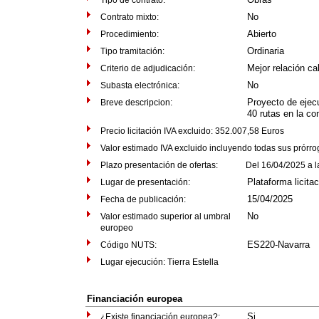
Tipo de contrato:
No
Contrato mixto:
Abierto
Procedimiento:
Ordinaria
Tipo tramitación:
Mejor relación ca
Criterio de adjudicación:
No
Subasta electrónica:
Proyecto de ejec
Breve descripcion:
40 rutas en la co
Precio licitación IVA excluido: 352.007,58 Euros
Valor estimado IVA excluido incluyendo todas sus prórr
Plazo presentación de ofertas: Del 16/04/2025 a las
Plataforma licita
Lugar de presentación:
15/04/2025
Fecha de publicación:
No
Valor estimado superior al umbral
europeo
ES220-Navarra
Código NUTS:
Lugar ejecución: Tierra Estella
Financiación europea
Si
¿Existe financiación europea?: