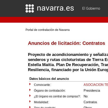
El Gobierno
Portal de contratación de Navarra
Anuncios de licitación:
Contratos
Proyecto de acondicionamiento y señaliz
senderos y rutas cicloturistas de Tierra E
Estella Maitia. Plan De Recuperación, Tr
Resiliencia, financiado por la Unión Eur
Datos básicos del anuncio
ASOCIACION T
Convocante:
Presidencia
Órgano de contratación:
No
¿El órgano es central de compras?:
Contratos
Modalidad:
Obras