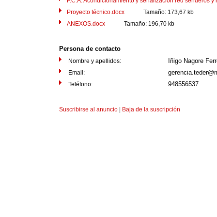
P.C.A. Acondicionamiento y señalización red senderos y r(
Proyecto técnico.docx
Tamaño: 173,67 kb
ANEXOS.docx
Tamaño: 196,70 kb
Persona de contacto
Iñigo Nagore Ferr
Nombre y apellidos:
gerencia.teder@
Email:
948556537
Teléfono:
Suscribirse al anuncio
|
Baja de la suscripción