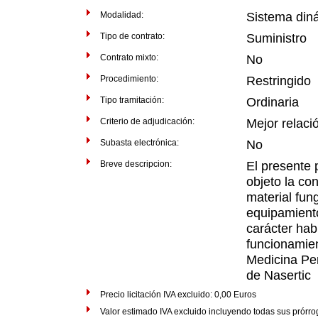
Modalidad:
Sistema din
Tipo de contrato:
Suministro
Contrato mixto:
No
Procedimiento:
Restringido
Tipo tramitación:
Ordinaria
Criterio de adjudicación:
Mejor relaci
Subasta electrónica:
No
Breve descripcion:
El presente 
objeto la con
material fun
equipamiento
carácter hab
funcionamien
Medicina Per
de Nasertic
Precio licitación IVA excluido: 0,00 Euros
Valor estimado IVA excluido incluyendo todas sus prórr