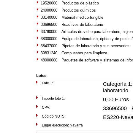
19520000
Productos de plástico
24000000
Productos químicos
33140000
Material médico fungible
33696500
Reactivos de laboratorio
33790000
Artículos de vidrio para laboratorio, higie
38000000
Equipo de laboratorio, óptico y de precis
38437000
Pipetas de laboratorio y sus accesorios
39831240
Compuestos para limpieza
48000000
Paquetes de software y sistemas de info
Lotes
Lote 1:
Categoría 1:
laboratorio.
Importe lote 1:
0,00 Euros
CPV:
33696500 - R
Código NUTS:
ES220-Nava
Lugar ejecución: Navarra