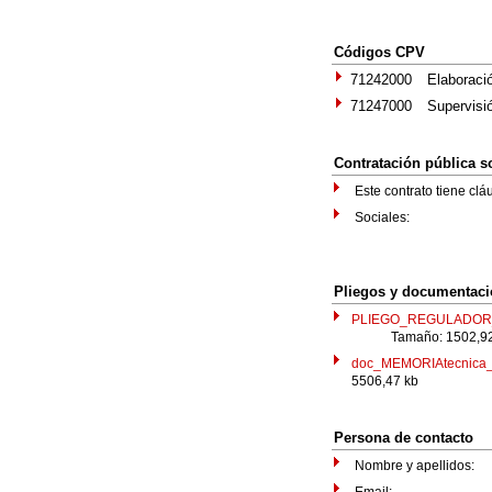
Códigos CPV
71242000
Elaboraci
71247000
Supervisió
Contratación pública 
Este contrato tiene clá
Sociales:
Pliegos y documentac
PLIEGO_REGULADOR_
Tamaño: 1502,92
doc_MEMORIAtecnica
5506,47 kb
Persona de contacto
Nombre y apellidos: