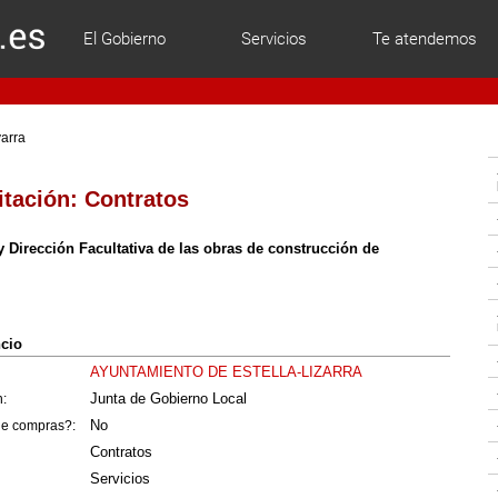
El Gobierno
Servicios
Te atendemos
varra
itación:
Contratos
 Dirección Facultativa de las obras de construcción de
ncio
AYUNTAMIENTO DE ESTELLA-LIZARRA
Junta de Gobierno Local
n:
No
 de compras?:
Contratos
Servicios