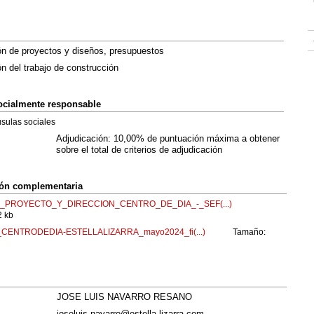
ón de proyectos y diseños, presupuestos
n del trabajo de construcción
socialmente responsable
usulas sociales
Adjudicación: 10,00% de puntuación máxima a obtener
sobre el total de criterios de adjudicación
ión complementaria
PROYECTO_Y_DIRECCION_CENTRO_DE_DIA_-_SEF(...)
 kb
_CENTRODEDIA-ESTELLALIZARRA_mayo2024_fi(...)
Tamaño:
JOSE LUIS NAVARRO RESANO
joseluis.navarro@estella-lizarra.com