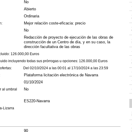
No
Abierto
Ordinaria
Mejor relación coste-eficacia: precio
n:
No
Redacción de proyecto de ejecución de las obras de
construcción de un Centro de día, y en su caso, la
dirección facultativa de las obras
xcluido: 126.000,00 Euros
luido incluyendo todas sus prórrogas u opciones: 126.000,00 Euros
 ofertas: Del 02/10/2024 a las 00:01 al 17/10/2024 a las 23:59
Plataforma licitación electrónica de Navarra
ón:
01/10/2024
n:
No
r al umbral
ES220-Navarra
a-Lizarra
90