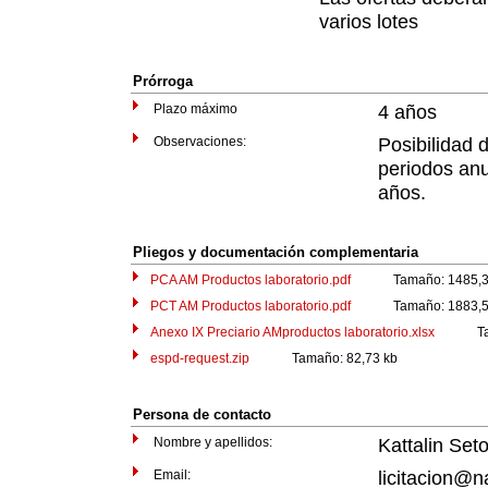
varios lotes
Prórroga
Plazo máximo
4 años
Observaciones:
Posibilidad 
periodos an
años.
Pliegos y documentación complementaria
PCA AM Productos laboratorio.pdf
Tamaño: 1485,33
PCT AM Productos laboratorio.pdf
Tamaño: 1883,54
Anexo IX Preciario AMproductos laboratorio.xlsx
Tamañ
espd-request.zip
Tamaño: 82,73 kb
Persona de contacto
Nombre y apellidos:
Kattalin Set
Email:
licitacion@n