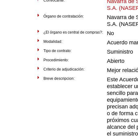
Convocante:
Navarra de S
S.A. (NASE
Órgano de contratación:
Navarra de S
S.A. (NASE
¿El órgano es central de compras?:
No
Modalidad:
Acuerdo ma
Tipo de contrato:
Suministro
Procedimiento:
Abierto
Criterio de adjudicación:
Mejor relaci
Breve descripcion:
Este Acuerd
establecer u
sencillo para
equipamient
precisan adq
o de forma c
próximos cua
alcance del
el suministr