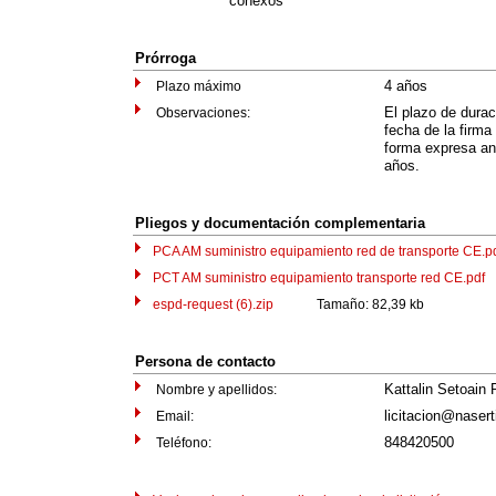
conexos
Prórroga
4 años
Plazo máximo
El plazo de durac
Observaciones:
fecha de la firma
forma expresa a
años.
Pliegos y documentación complementaria
PCA AM suministro equipamiento red de transporte CE.p
PCT AM suministro equipamiento transporte red CE.pdf
T
espd-request (6).zip
Tamaño: 82,39 kb
Persona de contacto
Kattalin Setoain 
Nombre y apellidos:
licitacion@nasert
Email:
848420500
Teléfono: