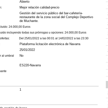
Abierto
Mejor relación calidad-precio
n:
Gestión del servicio público del bar-cafetería-
restaurante de la zona social del Complejo Deportivo
de Muchante.
xcluido: 24.000,00 Euros
luido incluyendo todas sus prórrogas u opciones: 24.000,00 Euros
 ofertas: Del 25/01/2022 a las 00:01 al 14/02/2022 a las 23:30
Plataforma licitación electrónica de Navarra
ón:
25/01/2022
n:
No
r al umbral
ES220-Navarra
hante
1