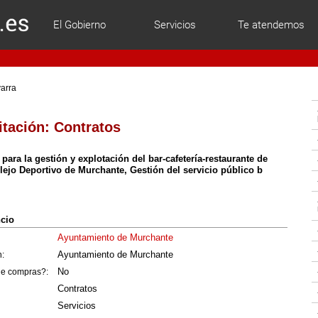
El Gobierno
Servicios
Te atendemos
varra
itación:
Contratos
para la gestión y explotación del bar-cafetería-restaurante de
lejo Deportivo de Murchante, Gestión del servicio público b
ncio
Ayuntamiento de Murchante
Ayuntamiento de Murchante
n:
No
 de compras?:
Contratos
Servicios