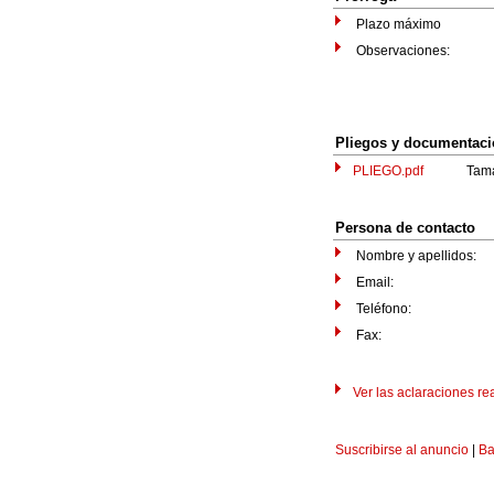
Plazo máximo
Observaciones:
Pliegos y documentac
PLIEGO.pdf
Tamaño:
Persona de contacto
Nombre y apellidos:
Email:
Teléfono:
Fax:
Ver las aclaraciones rea
Suscribirse al anuncio
|
Ba