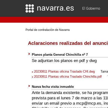
El Gobierno
Portal de contratación de Navarra
Aclaraciones realizadas del anunc
Planos planta General Chinchilla nº 7
Se adjuntan los planos en pdf y dwg
20230811 Plantas oficina Traslado CHI.dwg
Tamaño
20230811 Plantas oficina Traslado Chinchilla.pdf
Tam
Nueva fecha visita inmueble
Ante la demanda existente, se ha program
prevista para el lunes 7 de marzo a las 11
enviar un email previo a mcp@mcp.es, in