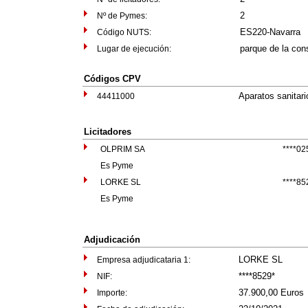
2
Nº de Pymes:
ES220-Navarra
Código NUTS:
parque de la cons
Lugar de ejecución:
Códigos CPV
Aparatos sanitari
44411000
Licitadores
OLPRIM SA
****02
Es Pyme
LORKE SL
****85
Es Pyme
Adjudicación
LORKE SL
Empresa adjudicataria 1:
****8529*
NIF:
37.900,00 Euros
Importe: