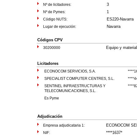
3
Nº de licitadores:
1
Nº de Pymes:
ES220-Navarra
Código NUTS:
Navarra
Lugar de ejecución:
Códigos CPV
Equipo y material
30200000
Licitadores
ECONOCOM SERVICIOS, S.A.
****1
SPECIALIST COMPUTER CENTRES, S.L.
****4
SENTINEL INFRAESTRUCTURAS Y
****8
TELECOMUNICACIONES, S.L.
Es Pyme
Adjudicación
ECONOCOM SER
Empresa adjudicataria 1:
****1637*
NIF: